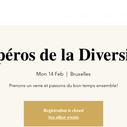
Home
About
Events
Pr
éros de la Divers
Mon 14 Feb
  |  
Bruxelles
Prenons un verre et passons du bon temps ensemble!
Registration is closed
See other events