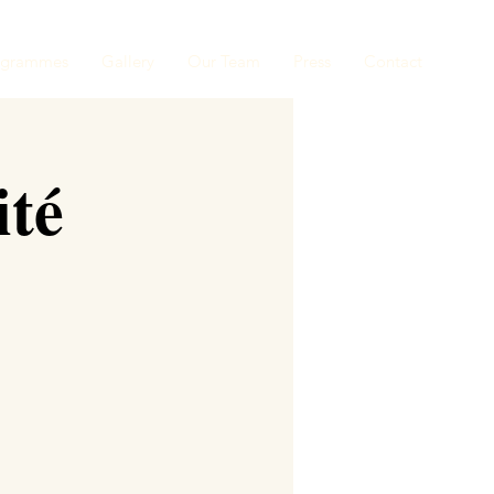
ogrammes
Gallery
Our Team
Press
Contact
ité