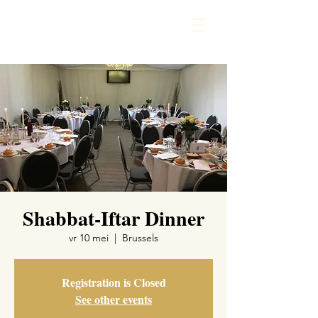
Shabbat-Iftar Dinner
vr 10 mei
  |  
Brussels
Registration is Closed
See other events