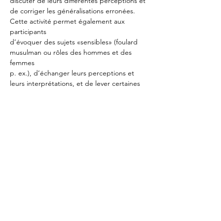
discuter de leurs différentes perceptions et
de corriger les généralisations erronées. 
Cette activité permet également aux 
participants
d’évoquer des sujets «sensibles» (foulard 
musulman ou rôles des hommes et des 
femmes
p. ex.), d’échanger leurs perceptions et 
leurs interprétations, et de lever certaines 
ambiguïtés
propres à ces thèmes.
Deel dit evenement
© 2018 by Michal Zilberberg.